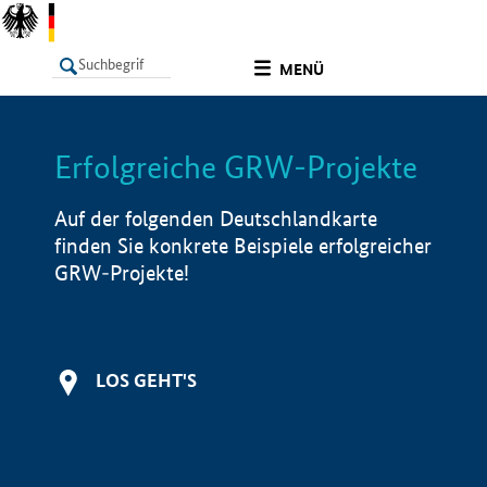
undefined
MENÜ
Erfolgreiche GRW-Projekte
LISTE
Filter
Info
Auf der folgenden Deutschlandkarte
finden Sie konkrete Beispiele erfolgreicher
GRW-Projekte!
LOS GEHT'S