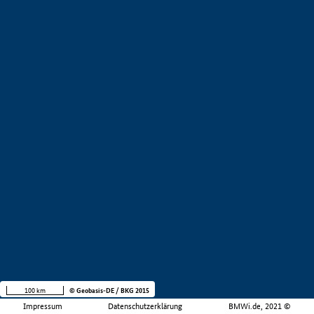
100 km
© Geobasis-DE / BKG 2015
Impressum
Datenschutzerklärung
BMWi.de, 2021 ©