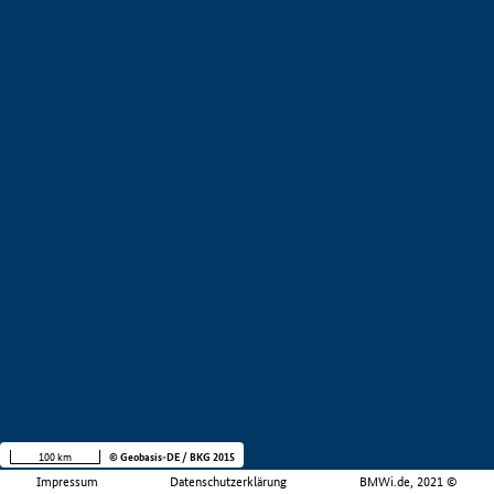
100 km
© Geobasis-DE / BKG 2015
Impressum
Datenschutzerklärung
BMWi.de, 2021 ©