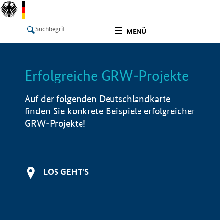
undefined
MENÜ
Erfolgreiche GRW-Projekte
LISTE
Filter
Info
Auf der folgenden Deutschlandkarte
finden Sie konkrete Beispiele erfolgreicher
GRW-Projekte!
LOS GEHT'S