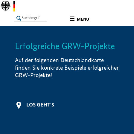
undefined
MENÜ
Erfolgreiche GRW-Projekte
LISTE
Filter
Info
Auf der folgenden Deutschlandkarte
finden Sie konkrete Beispiele erfolgreicher
GRW-Projekte!
LOS GEHT'S