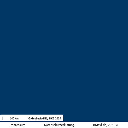
100 km
© Geobasis-DE / BKG 2015
Impressum
Datenschutzerklärung
BMWi.de, 2021 ©