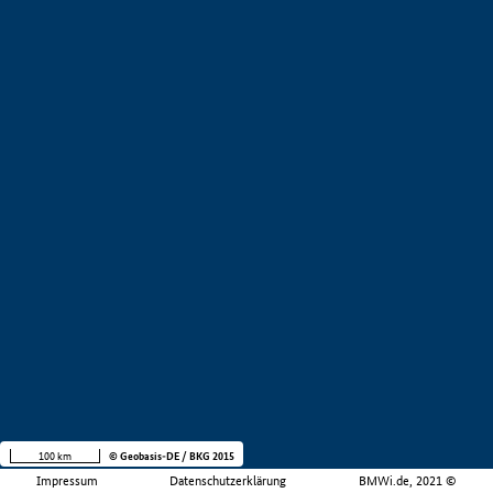
100 km
© Geobasis-DE / BKG 2015
Impressum
Datenschutzerklärung
BMWi.de, 2021 ©