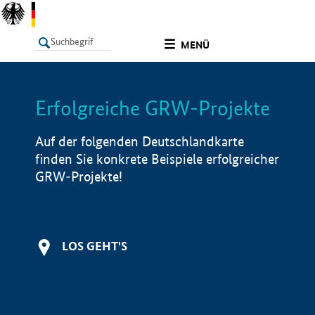
undefined
MENÜ
Erfolgreiche GRW-Projekte
LISTE
Filter
Info
Auf der folgenden Deutschlandkarte
finden Sie konkrete Beispiele erfolgreicher
GRW-Projekte!
LOS GEHT'S