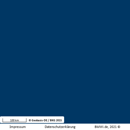
100 km
© Geobasis-DE / BKG 2015
Impressum
Datenschutzerklärung
BMWi.de, 2021 ©