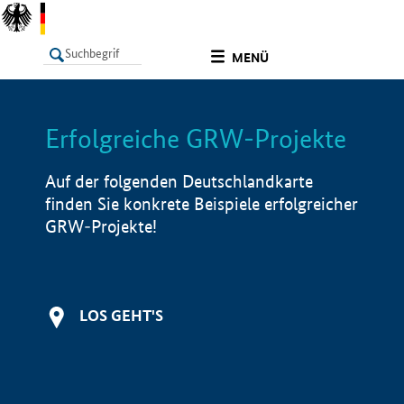
undefined
MENÜ
Erfolgreiche GRW-Projekte
LISTE
Filter
Info
Auf der folgenden Deutschlandkarte
finden Sie konkrete Beispiele erfolgreicher
GRW-Projekte!
LOS GEHT'S