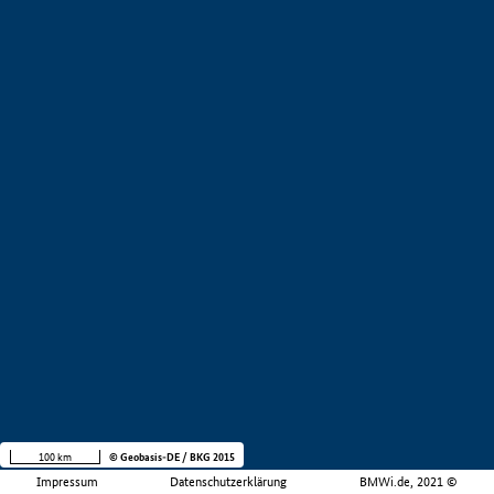
100 km
© Geobasis-DE / BKG 2015
Impressum
Datenschutzerklärung
BMWi.de, 2021 ©