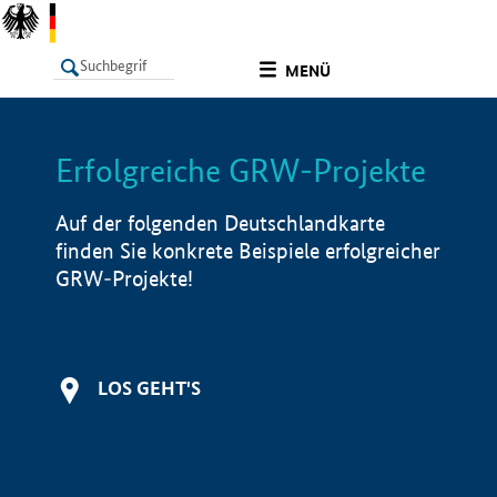
undefined
MENÜ
Erfolgreiche GRW-Projekte
LISTE
Filter
Info
Auf der folgenden Deutschlandkarte
finden Sie konkrete Beispiele erfolgreicher
GRW-Projekte!
LOS GEHT'S