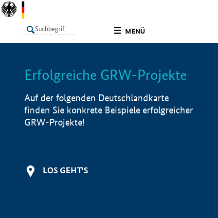
undefined
MENÜ
Erfolgreiche GRW-Projekte
LISTE
Filter
Info
Auf der folgenden Deutschlandkarte
finden Sie konkrete Beispiele erfolgreicher
GRW-Projekte!
LOS GEHT'S