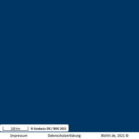
100 km
© Geobasis-DE / BKG 2015
Impressum
Datenschutzerklärung
BMWi.de, 2021 ©