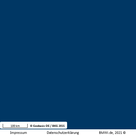
100 km
© Geobasis-DE / BKG 2015
Impressum
Datenschutzerklärung
BMWi.de, 2021 ©