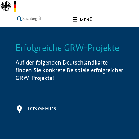
undefined
MENÜ
Erfolgreiche GRW-Projekte
LISTE
Filter
Info
Auf der folgenden Deutschlandkarte
finden Sie konkrete Beispiele erfolgreicher
GRW-Projekte!
LOS GEHT'S