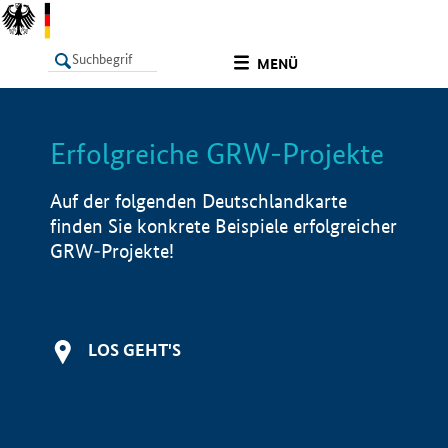
undefined
MENÜ
Erfolgreiche GRW-Projekte
LISTE
Filter
Info
Auf der folgenden Deutschlandkarte
finden Sie konkrete Beispiele erfolgreicher
GRW-Projekte!
LOS GEHT'S