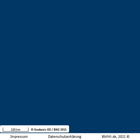
100 km
© Geobasis-DE / BKG 2015
Impressum
Datenschutzerklärung
BMWi.de, 2021 ©