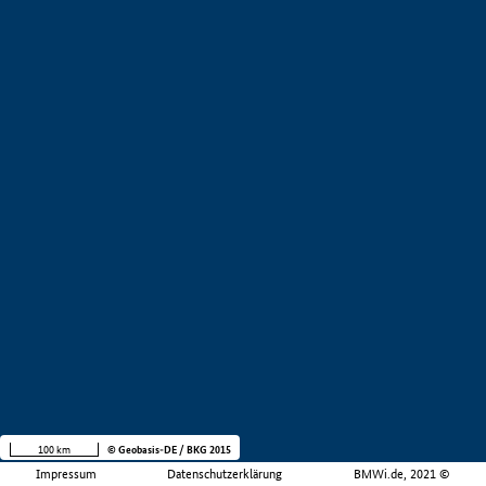
100 km
© Geobasis-DE / BKG 2015
Impressum
Datenschutzerklärung
BMWi.de, 2021 ©