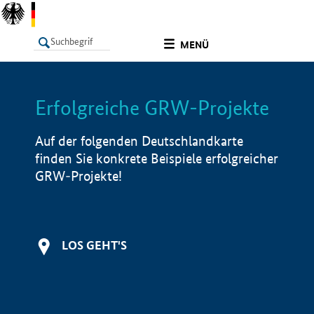
undefined
MENÜ
Erfolgreiche GRW-Projekte
LISTE
Filter
Info
Auf der folgenden Deutschlandkarte
finden Sie konkrete Beispiele erfolgreicher
GRW-Projekte!
LOS GEHT'S