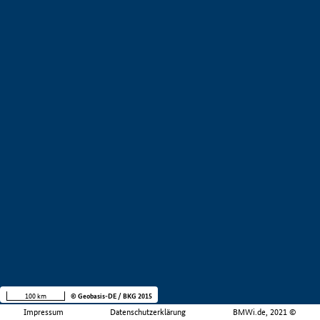
100 km
© Geobasis-DE / BKG 2015
Impressum
Datenschutzerklärung
BMWi.de, 2021 ©