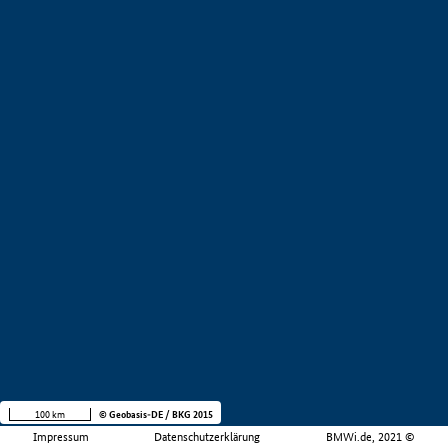
100 km
© Geobasis-DE / BKG 2015
Impressum
Datenschutzerklärung
BMWi.de, 2021 ©