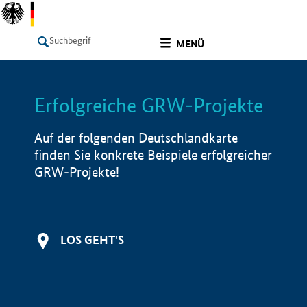
undefined
MENÜ
Erfolgreiche GRW-Projekte
LISTE
Filter
Info
Auf der folgenden Deutschlandkarte
finden Sie konkrete Beispiele erfolgreicher
GRW-Projekte!
LOS GEHT'S