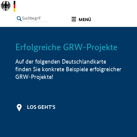
undefined
MENÜ
Erfolgreiche GRW-Projekte
LISTE
Filter
Info
Auf der folgenden Deutschlandkarte
finden Sie konkrete Beispiele erfolgreicher
GRW-Projekte!
LOS GEHT'S