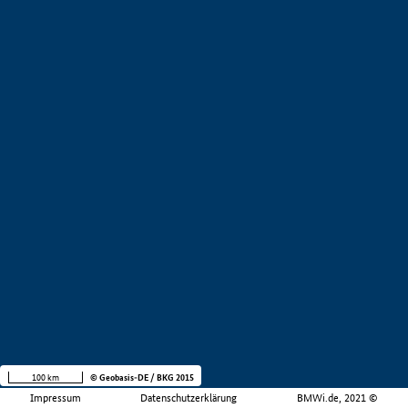
100 km
© Geobasis-DE / BKG 2015
Impressum
Datenschutzerklärung
BMWi.de, 2021 ©