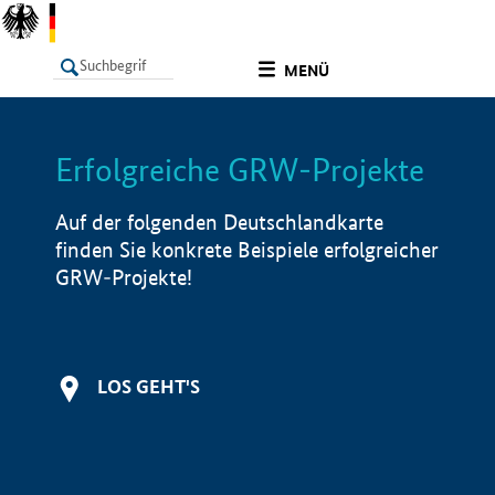
undefined
MENÜ
Erfolgreiche GRW-Projekte
LISTE
Filter
Info
Auf der folgenden Deutschlandkarte
finden Sie konkrete Beispiele erfolgreicher
GRW-Projekte!
LOS GEHT'S