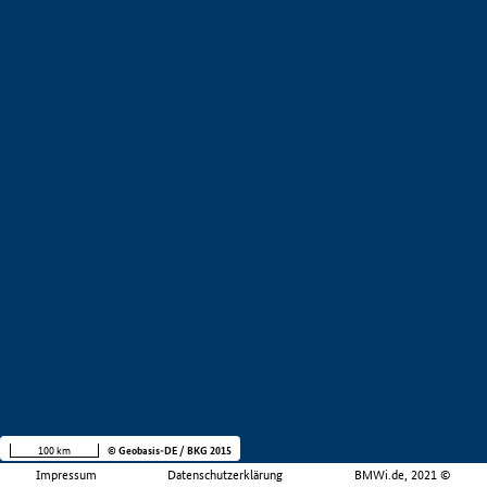
100 km
© Geobasis-DE / BKG 2015
Impressum
Datenschutzerklärung
BMWi.de, 2021 ©