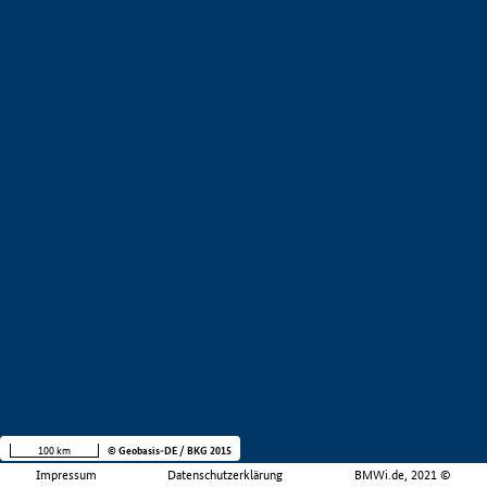
100 km
© Geobasis-DE / BKG 2015
Impressum
Datenschutzerklärung
BMWi.de, 2021 ©