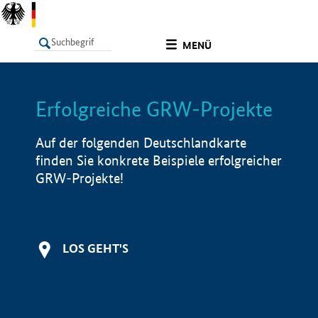
undefined
MENÜ
Erfolgreiche GRW-Projekte
LISTE
Filter
Info
Auf der folgenden Deutschlandkarte
finden Sie konkrete Beispiele erfolgreicher
GRW-Projekte!
LOS GEHT'S