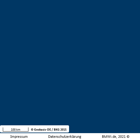
100 km
© Geobasis-DE / BKG 2015
Impressum
Datenschutzerklärung
BMWi.de, 2021 ©