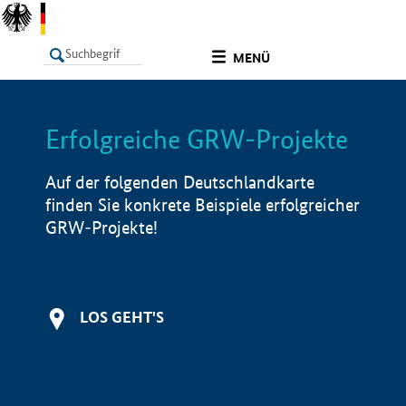
undefined
MENÜ
Erfolgreiche GRW-Projekte
LISTE
Filter
Info
Auf der folgenden Deutschlandkarte
finden Sie konkrete Beispiele erfolgreicher
GRW-Projekte!
LOS GEHT'S