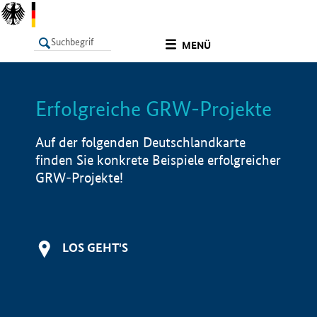
undefined
MENÜ
Erfolgreiche GRW-Projekte
LISTE
Filter
Info
Auf der folgenden Deutschlandkarte
finden Sie konkrete Beispiele erfolgreicher
GRW-Projekte!
LOS GEHT'S