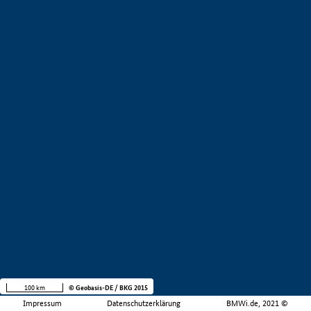
100 km
© Geobasis-DE / BKG 2015
Impressum
Datenschutzerklärung
BMWi.de, 2021 ©