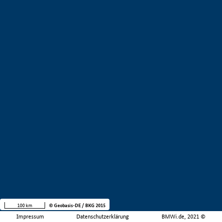
100 km
© Geobasis-DE / BKG 2015
Impressum
Datenschutzerklärung
BMWi.de, 2021 ©