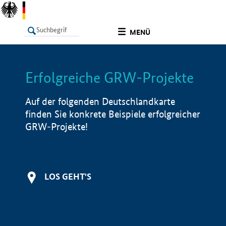
undefined
MENÜ
Erfolgreiche GRW-Projekte
LISTE
Filter
Info
Auf der folgenden Deutschlandkarte
finden Sie konkrete Beispiele erfolgreicher
GRW-Projekte!
LOS GEHT'S