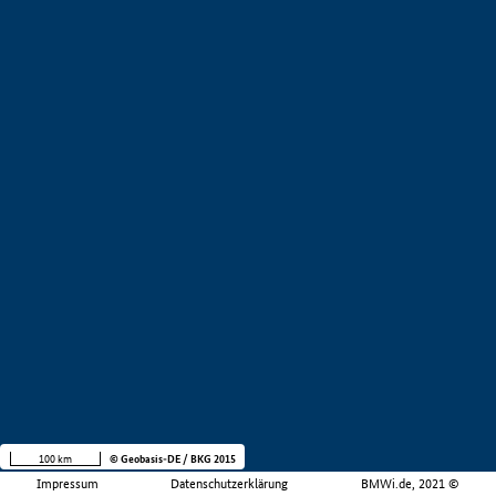
100 km
© Geobasis-DE / BKG 2015
Impressum
Datenschutzerklärung
BMWi.de, 2021 ©