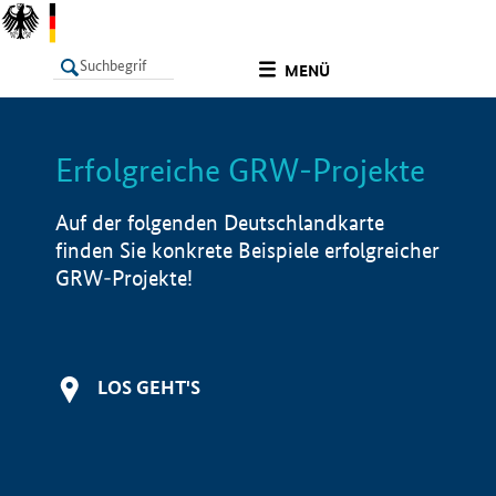
undefined
MENÜ
Erfolgreiche GRW-Projekte
LISTE
Filter
Info
Auf der folgenden Deutschlandkarte
finden Sie konkrete Beispiele erfolgreicher
GRW-Projekte!
LOS GEHT'S