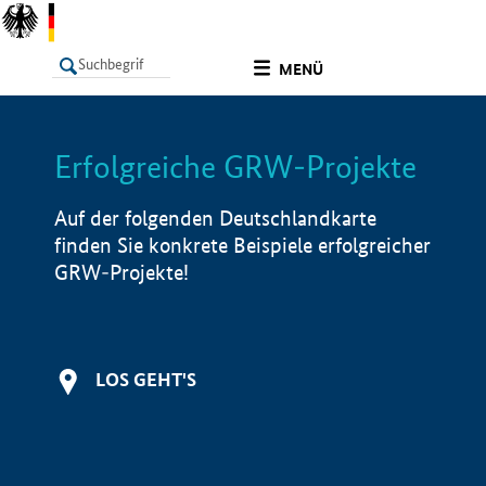
undefined
MENÜ
Erfolgreiche GRW-Projekte
LISTE
Filter
Info
Auf der folgenden Deutschlandkarte
finden Sie konkrete Beispiele erfolgreicher
GRW-Projekte!
LOS GEHT'S