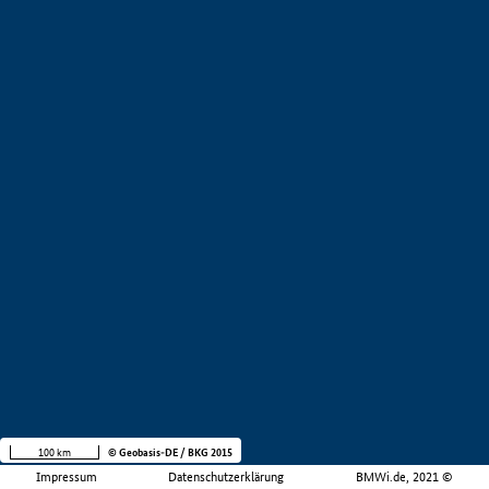
100 km
© Geobasis-DE / BKG 2015
Impressum
Datenschutzerklärung
BMWi.de, 2021 ©