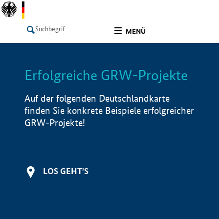
undefined
MENÜ
Erfolgreiche GRW-Projekte
LISTE
Filter
Info
Auf der folgenden Deutschlandkarte
finden Sie konkrete Beispiele erfolgreicher
GRW-Projekte!
LOS GEHT'S