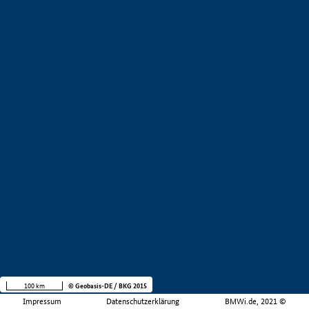
100 km
© Geobasis-DE / BKG 2015
Impressum
Datenschutzerklärung
BMWi.de, 2021 ©