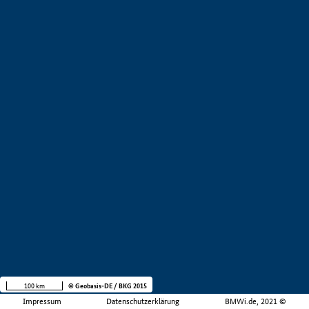
100 km
© Geobasis-DE / BKG 2015
Impressum
Datenschutzerklärung
BMWi.de, 2021 ©