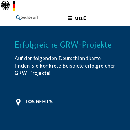
undefined
MENÜ
Erfolgreiche GRW-Projekte
LISTE
Filter
Info
Auf der folgenden Deutschlandkarte
finden Sie konkrete Beispiele erfolgreicher
GRW-Projekte!
LOS GEHT'S