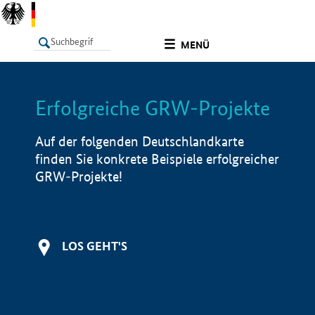
undefined
MENÜ
Erfolgreiche GRW-Projekte
LISTE
Filter
Info
Auf der folgenden Deutschlandkarte
finden Sie konkrete Beispiele erfolgreicher
GRW-Projekte!
LOS GEHT'S