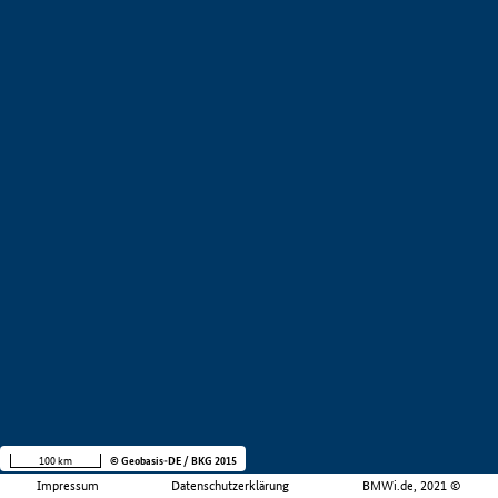
100 km
© Geobasis-DE / BKG 2015
Impressum
Datenschutzerklärung
BMWi.de, 2021 ©