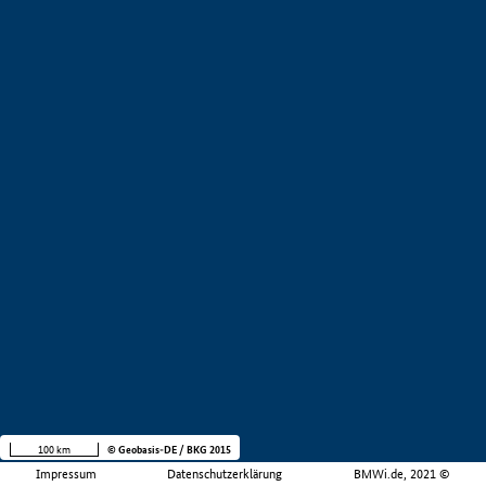
100 km
© Geobasis-DE / BKG 2015
Impressum
Datenschutzerklärung
BMWi.de, 2021 ©