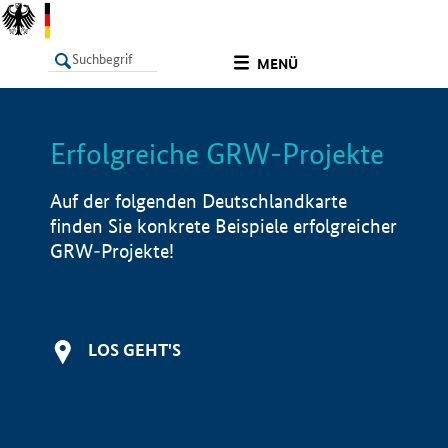
undefined
MENÜ
Erfolgreiche GRW-Projekte
LISTE
Filter
Info
Auf der folgenden Deutschlandkarte
finden Sie konkrete Beispiele erfolgreicher
GRW-Projekte!
LOS GEHT'S