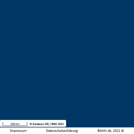
100 km
© Geobasis-DE / BKG 2015
Impressum
Datenschutzerklärung
BMWi.de, 2021 ©