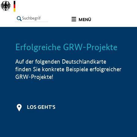
undefined
MENÜ
Erfolgreiche GRW-Projekte
LISTE
Filter
Info
Auf der folgenden Deutschlandkarte
finden Sie konkrete Beispiele erfolgreicher
GRW-Projekte!
LOS GEHT'S