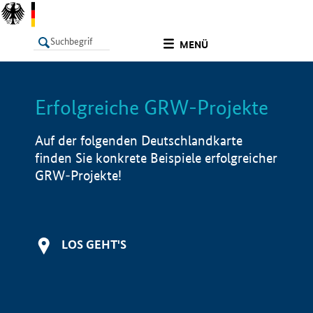
undefined
MENÜ
Erfolgreiche GRW-Projekte
LISTE
Filter
Info
Auf der folgenden Deutschlandkarte
finden Sie konkrete Beispiele erfolgreicher
GRW-Projekte!
LOS GEHT'S