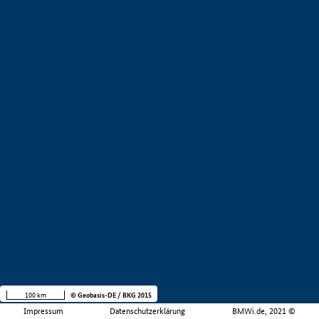
100 km
© Geobasis-DE / BKG 2015
Impressum
Datenschutzerklärung
BMWi.de, 2021 ©