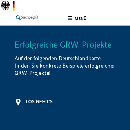
undefined
MENÜ
Erfolgreiche GRW-Projekte
LISTE
Filter
Info
Auf der folgenden Deutschlandkarte
finden Sie konkrete Beispiele erfolgreicher
GRW-Projekte!
LOS GEHT'S