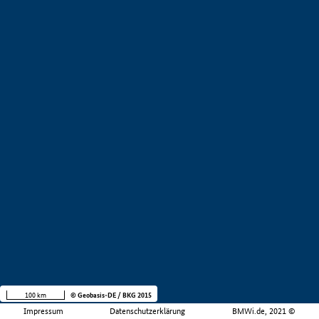
100 km
© Geobasis-DE / BKG 2015
Impressum
Datenschutzerklärung
BMWi.de, 2021 ©