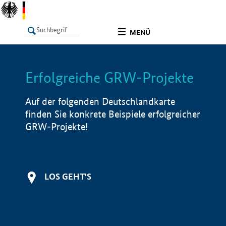
undefined
MENÜ
Erfolgreiche GRW-Projekte
LISTE
Filter
Info
Auf der folgenden Deutschlandkarte
finden Sie konkrete Beispiele erfolgreicher
GRW-Projekte!
LOS GEHT'S