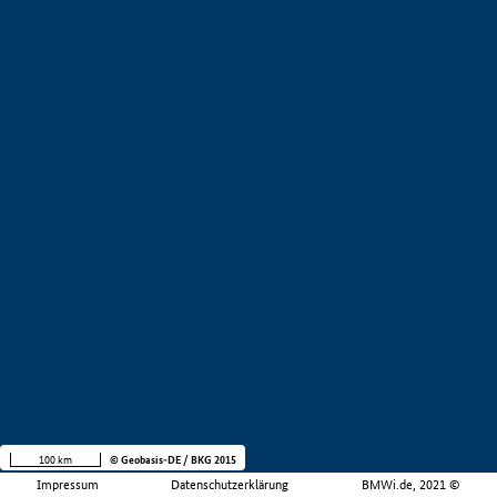
100 km
© Geobasis-DE / BKG 2015
Impressum
Datenschutzerklärung
BMWi.de, 2021 ©