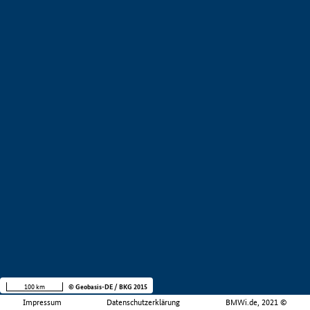
100 km
© Geobasis-DE / BKG 2015
Impressum
Datenschutzerklärung
BMWi.de, 2021 ©