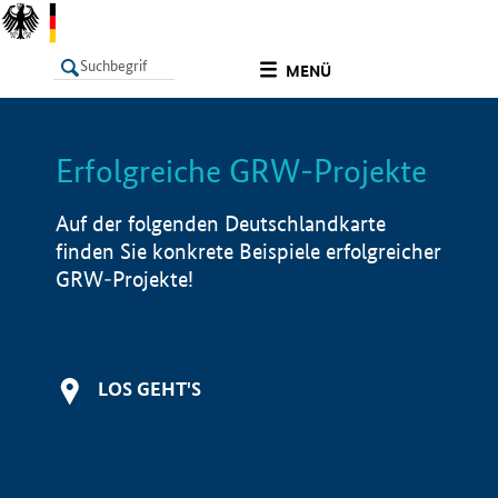
undefined
MENÜ
Erfolgreiche GRW-Projekte
LISTE
Filter
Info
Auf der folgenden Deutschlandkarte
finden Sie konkrete Beispiele erfolgreicher
GRW-Projekte!
LOS GEHT'S