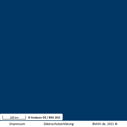
100 km
© Geobasis-DE / BKG 2015
Impressum
Datenschutzerklärung
BMWi.de, 2021 ©