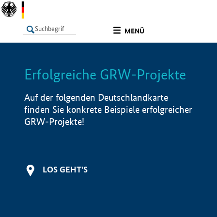
undefined
MENÜ
Erfolgreiche GRW-Projekte
LISTE
Filter
Info
Auf der folgenden Deutschlandkarte
finden Sie konkrete Beispiele erfolgreicher
GRW-Projekte!
LOS GEHT'S