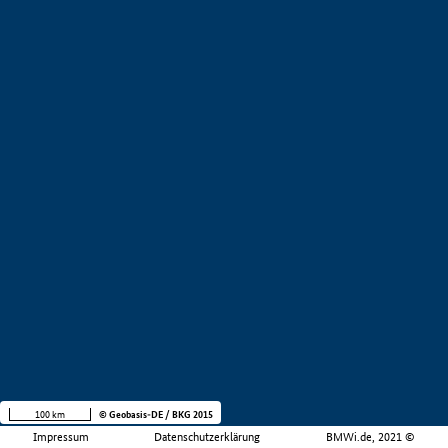
100 km
© Geobasis-DE / BKG 2015
Impressum
Datenschutzerklärung
BMWi.de, 2021 ©