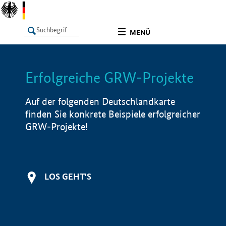
undefined
MENÜ
Erfolgreiche GRW-Projekte
LISTE
Filter
Info
Auf der folgenden Deutschlandkarte
finden Sie konkrete Beispiele erfolgreicher
GRW-Projekte!
LOS GEHT'S