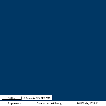
100 km
© Geobasis-DE / BKG 2015
Impressum
Datenschutzerklärung
BMWi.de, 2021 ©