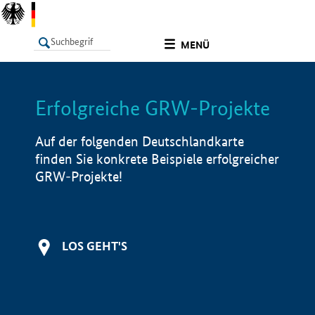
undefined
MENÜ
Erfolgreiche GRW-Projekte
LISTE
Filter
Info
Auf der folgenden Deutschlandkarte
finden Sie konkrete Beispiele erfolgreicher
GRW-Projekte!
LOS GEHT'S