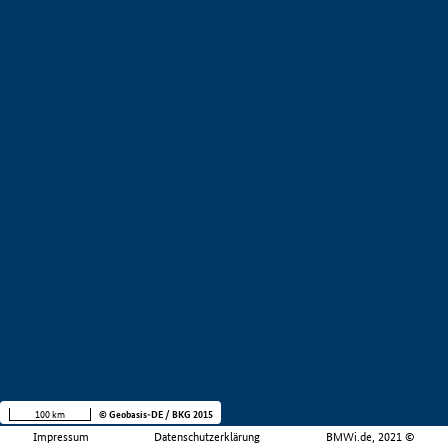
100 km
© Geobasis-DE / BKG 2015
Impressum
Datenschutzerklärung
BMWi.de, 2021 ©