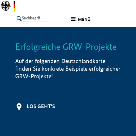
undefined
MENÜ
Erfolgreiche GRW-Projekte
LISTE
Filter
Info
Auf der folgenden Deutschlandkarte
finden Sie konkrete Beispiele erfolgreicher
GRW-Projekte!
LOS GEHT'S