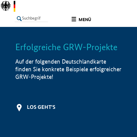
undefined
MENÜ
Erfolgreiche GRW-Projekte
LISTE
Filter
Info
Auf der folgenden Deutschlandkarte
finden Sie konkrete Beispiele erfolgreicher
GRW-Projekte!
LOS GEHT'S