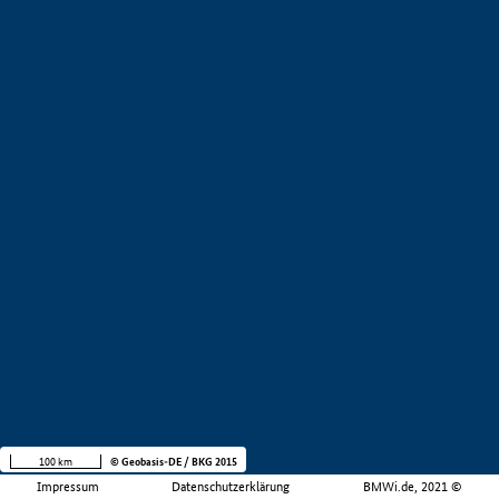
100 km
© Geobasis-DE / BKG 2015
Impressum
Datenschutzerklärung
BMWi.de, 2021 ©