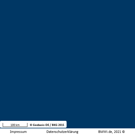
100 km
© Geobasis-DE / BKG 2015
Impressum
Datenschutzerklärung
BMWi.de, 2021 ©