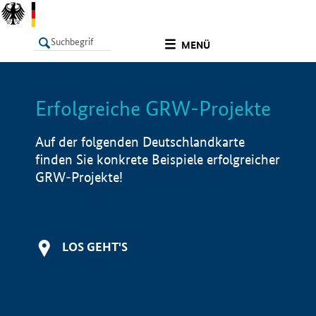
undefined
MENÜ
Erfolgreiche GRW-Projekte
LISTE
Filter
Info
Auf der folgenden Deutschlandkarte
finden Sie konkrete Beispiele erfolgreicher
GRW-Projekte!
LOS GEHT'S