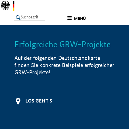
undefined
MENÜ
Erfolgreiche GRW-Projekte
LISTE
Filter
Info
Auf der folgenden Deutschlandkarte
finden Sie konkrete Beispiele erfolgreicher
GRW-Projekte!
LOS GEHT'S