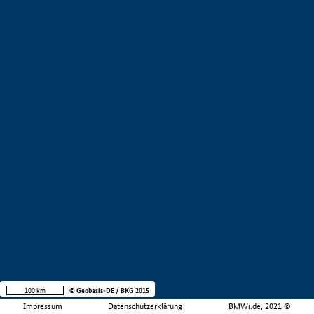
100 km
© Geobasis-DE / BKG 2015
Impressum
Datenschutzerklärung
BMWi.de, 2021 ©