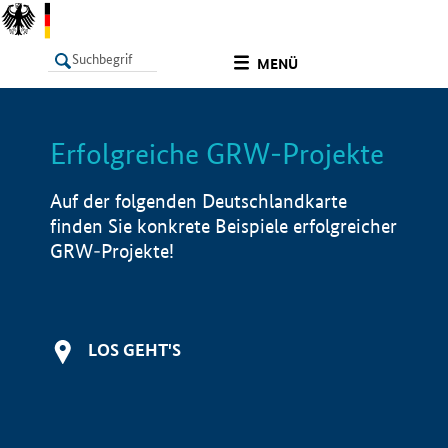
undefined
MENÜ
Erfolgreiche GRW-Projekte
LISTE
Filter
Info
Auf der folgenden Deutschlandkarte
finden Sie konkrete Beispiele erfolgreicher
GRW-Projekte!
LOS GEHT'S