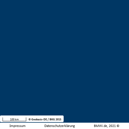
100 km
© Geobasis-DE / BKG 2015
Impressum
Datenschutzerklärung
BMWi.de, 2021 ©