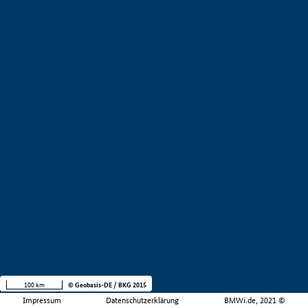
100 km
© Geobasis-DE / BKG 2015
Impressum
Datenschutzerklärung
BMWi.de, 2021 ©