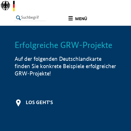
undefined
MENÜ
Erfolgreiche GRW-Projekte
LISTE
Filter
Info
Auf der folgenden Deutschlandkarte
finden Sie konkrete Beispiele erfolgreicher
GRW-Projekte!
LOS GEHT'S