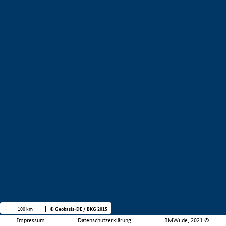
100 km
© Geobasis-DE / BKG 2015
Impressum
Datenschutzerklärung
BMWi.de, 2021 ©