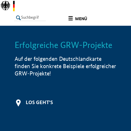
undefined
MENÜ
Erfolgreiche GRW-Projekte
LISTE
Filter
Info
Auf der folgenden Deutschlandkarte
finden Sie konkrete Beispiele erfolgreicher
GRW-Projekte!
LOS GEHT'S