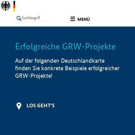
undefined
MENÜ
Erfolgreiche GRW-Projekte
LISTE
Filter
Info
Auf der folgenden Deutschlandkarte
finden Sie konkrete Beispiele erfolgreicher
GRW-Projekte!
LOS GEHT'S