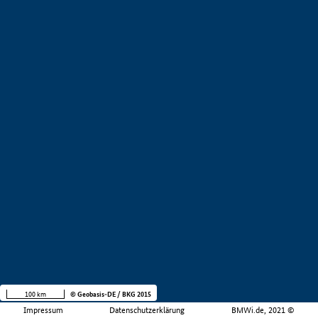
100 km
© Geobasis-DE / BKG 2015
Impressum
Datenschutzerklärung
BMWi.de, 2021 ©