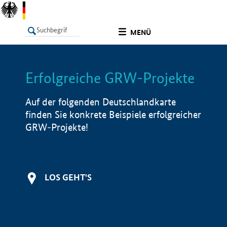
undefined
MENÜ
Erfolgreiche GRW-Projekte
LISTE
Filter
Info
Auf der folgenden Deutschlandkarte
finden Sie konkrete Beispiele erfolgreicher
GRW-Projekte!
LOS GEHT'S