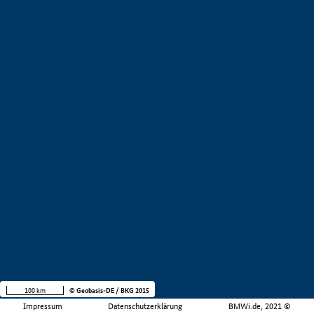
100 km
© Geobasis-DE / BKG 2015
Impressum
Datenschutzerklärung
BMWi.de, 2021 ©