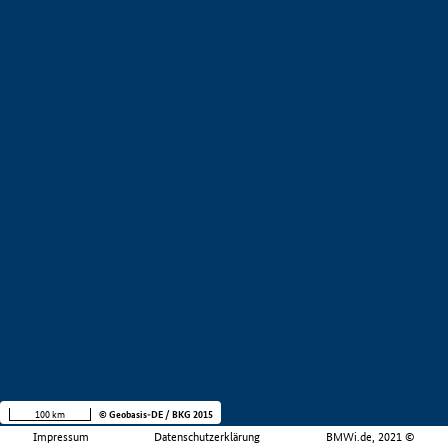
100 km
© Geobasis-DE / BKG 2015
Impressum
Datenschutzerklärung
BMWi.de, 2021 ©