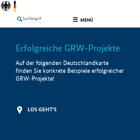
undefined
MENÜ
Erfolgreiche GRW-Projekte
LISTE
Filter
Info
Auf der folgenden Deutschlandkarte
finden Sie konkrete Beispiele erfolgreicher
GRW-Projekte!
LOS GEHT'S