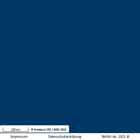
100 km
© Geobasis-DE / BKG 2015
Impressum
Datenschutzerklärung
BMWi.de, 2021 ©