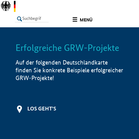
undefined
MENÜ
Erfolgreiche GRW-Projekte
LISTE
Filter
Info
Auf der folgenden Deutschlandkarte
finden Sie konkrete Beispiele erfolgreicher
GRW-Projekte!
LOS GEHT'S