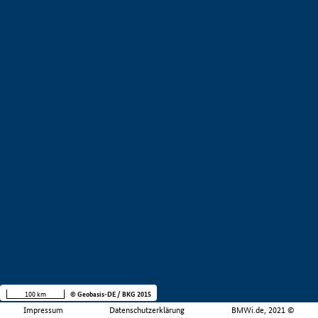
100 km
© Geobasis-DE / BKG 2015
Impressum
Datenschutzerklärung
BMWi.de, 2021 ©