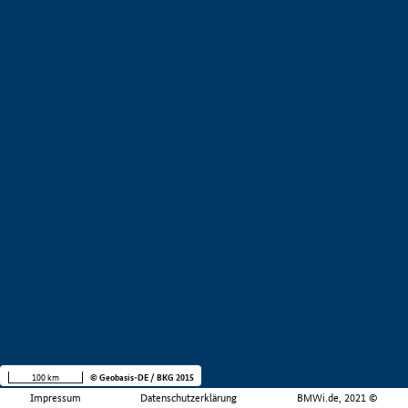
100 km
© Geobasis-DE / BKG 2015
Impressum
Datenschutzerklärung
BMWi.de, 2021 ©