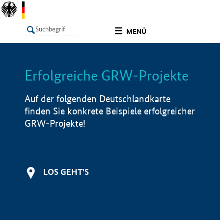
undefined
MENÜ
Erfolgreiche GRW-Projekte
LISTE
Filter
Info
Auf der folgenden Deutschlandkarte
finden Sie konkrete Beispiele erfolgreicher
GRW-Projekte!
LOS GEHT'S