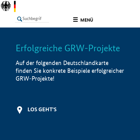
undefined
MENÜ
Erfolgreiche GRW-Projekte
LISTE
Filter
Info
Auf der folgenden Deutschlandkarte
finden Sie konkrete Beispiele erfolgreicher
GRW-Projekte!
LOS GEHT'S