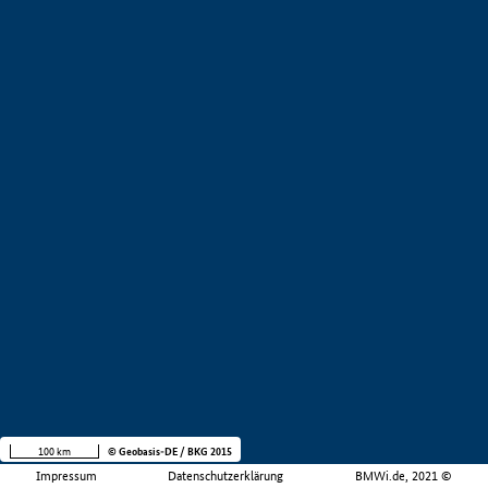
100 km
© Geobasis-DE / BKG 2015
Impressum
Datenschutzerklärung
BMWi.de, 2021 ©