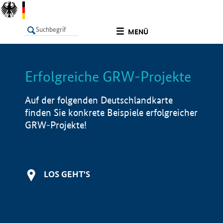
undefined
MENÜ
Erfolgreiche GRW-Projekte
LISTE
Filter
Info
Auf der folgenden Deutschlandkarte
finden Sie konkrete Beispiele erfolgreicher
GRW-Projekte!
LOS GEHT'S