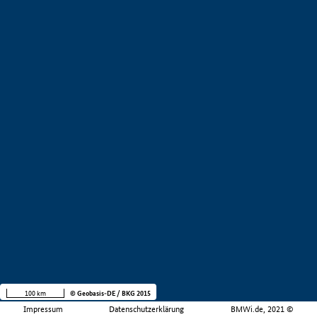
100 km
© Geobasis-DE / BKG 2015
Impressum
Datenschutzerklärung
BMWi.de, 2021 ©