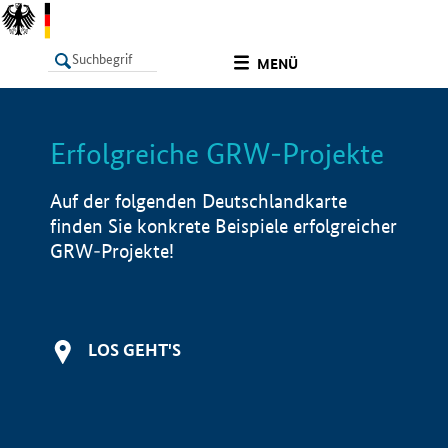
undefined
MENÜ
Erfolgreiche GRW-Projekte
LISTE
Filter
Info
Auf der folgenden Deutschlandkarte
finden Sie konkrete Beispiele erfolgreicher
GRW-Projekte!
LOS GEHT'S