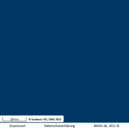
100 km
© Geobasis-DE / BKG 2015
Impressum
Datenschutzerklärung
BMWi.de, 2021 ©