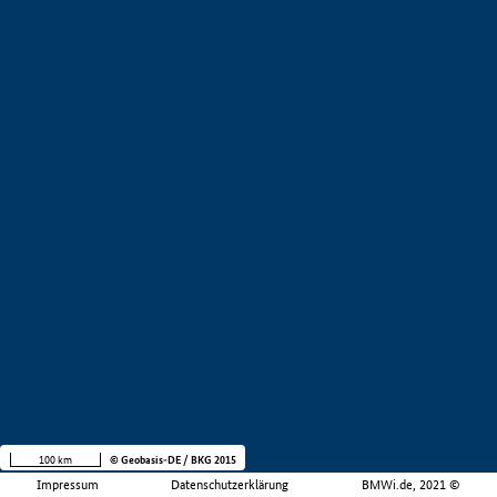
100 km
© Geobasis-DE / BKG 2015
Impressum
Datenschutzerklärung
BMWi.de, 2021 ©