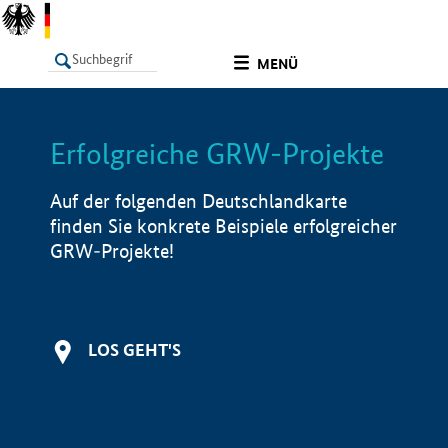
undefined
MENÜ
Erfolgreiche GRW-Projekte
LISTE
Filter
Info
Auf der folgenden Deutschlandkarte
finden Sie konkrete Beispiele erfolgreicher
GRW-Projekte!
LOS GEHT'S