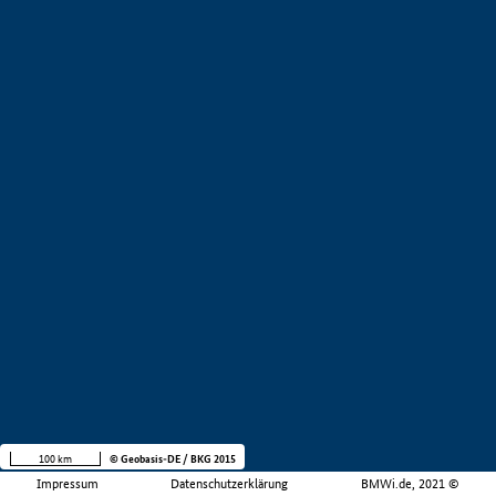
100 km
© Geobasis-DE / BKG 2015
Impressum
Datenschutzerklärung
BMWi.de, 2021 ©