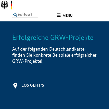
undefined
MENÜ
Erfolgreiche GRW-Projekte
LISTE
Filter
Info
Auf der folgenden Deutschlandkarte
finden Sie konkrete Beispiele erfolgreicher
GRW-Projekte!
LOS GEHT'S